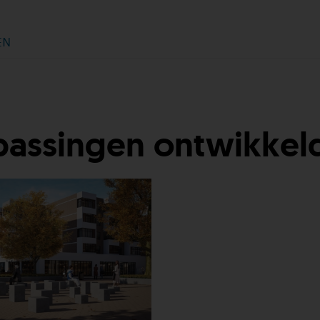
EN
assingen ontwikkeld