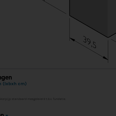
ngen
 (lxbxh cm)
kerpijp standaard meegeleverd t.b.v. fundatie.
en