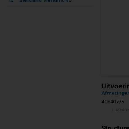
4.
Siercarré vierkant 40
Uitvoeri
Afmetingen
40x40x75
Losse an
1
Structur