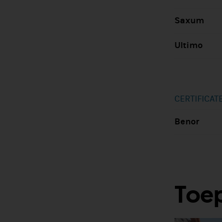
Saxum
Ultimo
CERTIFICAT
Benor
Toep