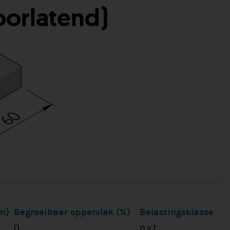
oorlatend)
m)
Begroeibaar oppervlak (%)
Belastingsklasse
0
n.v.t.