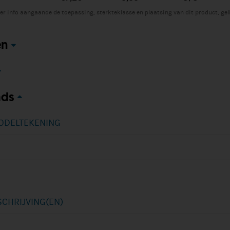
r info aangaande de toepassing, sterkteklasse en plaatsing van dit product, ge
en
ds
ODELTEKENING
CHRIJVING(EN)