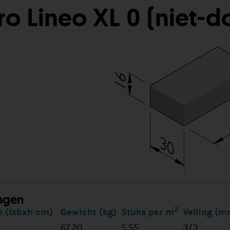
o Lineo XL 0 (niet-d
ngen
2
 (lxbxh cm)
Gewicht (kg)
Stuks per m
Velling (m
67,20
5,55
3/3