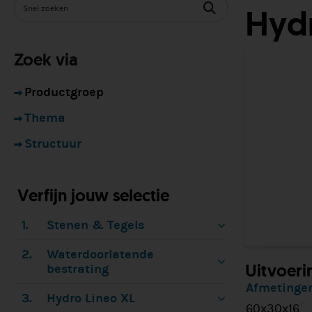
Hydr
Zoek via
Productgroep
Thema
Structuur
Verfijn jouw selectie
1.
Stenen & Tegels
2.
Waterdoorlatende
Uitvoeri
bestrating
Afmetingen
3.
Hydro Lineo XL
60x30x16
1