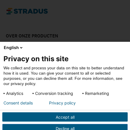
OVER ONZE PRODUCTEN
LAAT JE INSPIREREN
English
Privacy on this site
DOWNLOADS
We collect and process your data on this site to better understand
CONTACT
how it is used. You can give your consent to all or selected
purposes, or you can decline them all. For more information, see
our privacy policy.
Analytics
Conversion tracking
Remarketing
© Stradus
Consent details
Privacy policy
Privacy- & cookiepolicy
Disclaimer
Accept all
Verkoopsvoorwaarden
Decline all