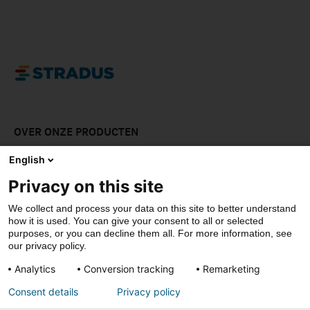
OVER ONZE PRODUCTEN
LAAT JE INSPIREREN
English
Privacy on this site
DOWNLOADS
We collect and process your data on this site to better understand
CONTACT
how it is used. You can give your consent to all or selected
purposes, or you can decline them all. For more information, see
our privacy policy.
Analytics
Conversion tracking
Remarketing
© Stradus
Consent details
Privacy policy
Privacy- & cookiepolicy